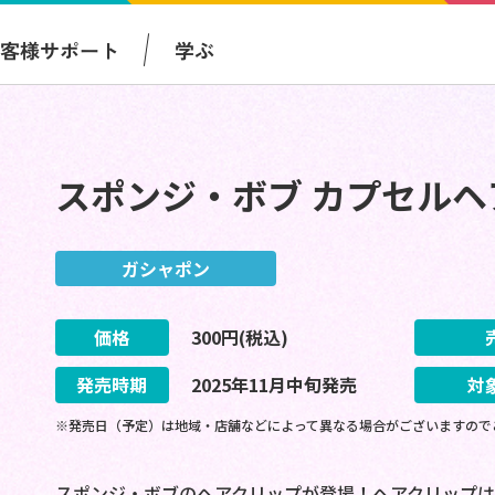
お客様サポート
学ぶ
スポンジ・ボブ カプセルヘ
ガシャポン
価格
300
円(税込)
発売時期
2025
年
11
月
中旬
発売
対
※発売日（予定）は地域・店舗などによって異なる場合がございますので
スポンジ・ボブのヘアクリップが登場！ヘアクリップは