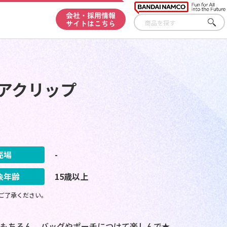
会社・採用情報
サイトはこちら
さが
す
アクリップ
売場
-
象年齢
15歳以上
ご了承ください。
もちろん、バッグやポーチにつけて楽しんで★