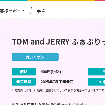
お客様サポート
学ぶ
TOM and JERRY ふぁ
ガシャポン
価格
400
円(税込)
発売時期
2025
年
7
月
下旬
発売
対
※発売日（予定）は地域・店舗などによって異なる場合がございますので
布生地を使用した缶仕様のチャームが登場♪