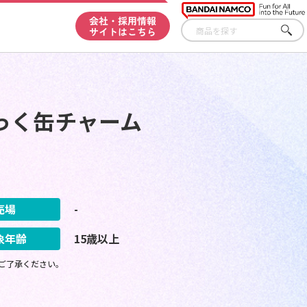
会社・採用情報
サイトはこちら
さが
す
ぶりっく缶チャーム
売場
-
象年齢
15歳以上
ご了承ください。