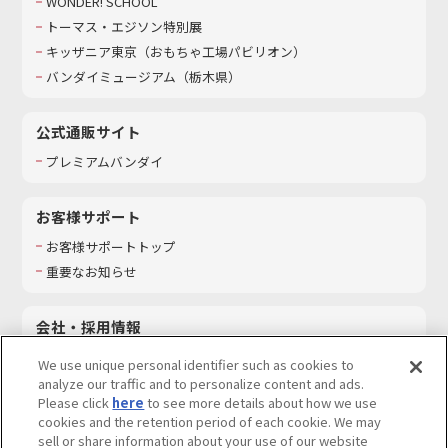
WONDER! SCHOOL
トーマス・エジソン特別展
キッザニア東京（おもちゃ工場パビリオン）​
バンダイミュージアム（栃木県）
公式通販サイト
プレミアムバンダイ
お客様サポート
お客様サポートトップ
重要なお知らせ
会社・採用情報
会社情報
We use unique personal identifier such as cookies to
採用情報
analyze our traffic and to personalize content and ads.
Please click
here
to see more details about how we use
サステナビリティ
cookies and the retention period of each cookie. We may
お問い合わせ
sell or share information about your use of our website