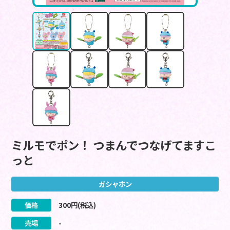
ミルモでポン！ つまんでつなげてますこ
っと
ガシャポン
価格
300
円(税込)
売場
-