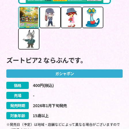
ズートピア2 ならぶんです。
ガシャポン
価格
400
円(税込)
売場
-
発売時期
2026
年
1
月
下旬
発売
対象年齢
15歳以上
※発売日（予定）は地域・店舗などによって異なる場合がございますので