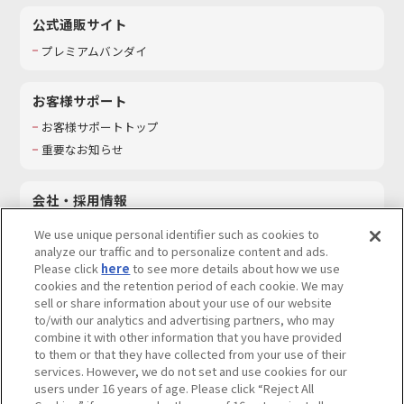
公式通販サイト
プレミアムバンダイ
お客様サポート
お客様サポートトップ
重要なお知らせ
会社・採用情報
会社情報
We use unique personal identifier such as cookies to
採用情報
analyze our traffic and to personalize content and ads.
Please click
here
to see more details about how we use
サステナビリティ
cookies and the retention period of each cookie. We may
お問い合わせ
sell or share information about your use of our website
to/with our analytics and advertising partners, who may
combine it with other information that you have provided
to them or that they have collected from your use of their
services. However, we do not set and use cookies for our
ウェブサイトご利用条件
ソーシャルメディアポリシー
users under 16 years of age. Please click “Reject All
個人情報及び特定個人情報等の取り扱いに関する保護方針