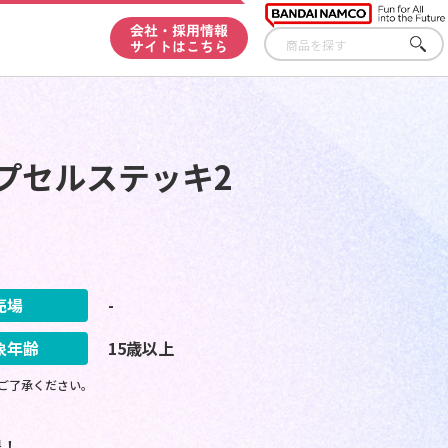
会社・採用情報
サイトはこちら
さが
す
プセルステッキ2
売場
-
象年齢
15歳以上
ご了承ください。
場！