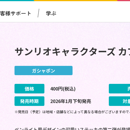
お客様サポート
学ぶ
サンリオキャラクターズ カ
ガシャポン
価格
400
円(税込)
発売時期
2026
年
1
月
下旬
発売
対
※発売日（予定）は地域・店舗などによって異なる場合がございますので
ペンライト風デザインの可愛いステッキの第二弾が登