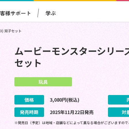
お客様サポート
学ぶ
3) 双子セット
ムービーモンスターシリーズ モ
セット
玩具
価格
3,080
円(税込)
発売時期
2025
年
11
月
22
日
発売
対
※発売日（予定）は地域・店舗などによって異なる場合がございますので