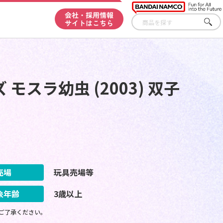
会社・採用情報
サイトはこちら
さが
す
スラ幼虫 (2003) 双子
売場
玩具売場等
象年齢
3歳以上
ご了承ください。