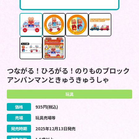
つながる！ひろがる！のりものブロック
アンパンマンときゅうきゅうしゃ
玩具
価格
935
円(税込)
売場
玩具売場等
発売時期
2025
年
12
月
13
日
発売