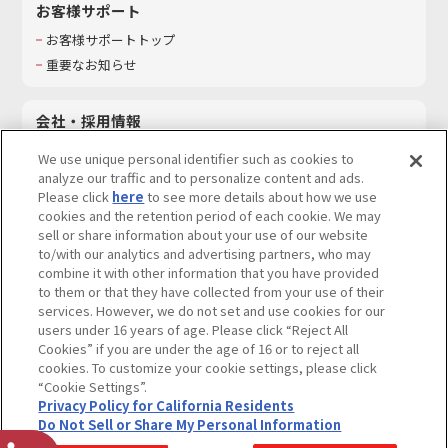
お客様サポート
お客様サポートトップ
重要なお知らせ
会社・採用情報
会社情報
We use unique personal identifier such as cookies to
採用情報
analyze our traffic and to personalize content and ads.
Please click
here
to see more details about how we use
サステナビリティ
cookies and the retention period of each cookie. We may
お問い合わせ
sell or share information about your use of our website
to/with our analytics and advertising partners, who may
combine it with other information that you have provided
to them or that they have collected from your use of their
services. However, we do not set and use cookies for our
ウェブサイトご利用条件
ソーシャルメディアポリシー
users under 16 years of age. Please click “Reject All
個人情報及び特定個人情報等の取り扱いに関する保護方針
Cookies” if you are under the age of 16 or to reject all
cookies. To customize your cookie settings, please click
Do Not Sell or Share My Personal Information
著作権・商標について
“Cookie Settings”.
Privacy Policy for California Residents
カスタマーハラスメントに対する基本的な対応方針
Do Not Sell or Share My Personal Information