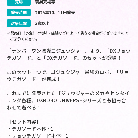
売場
玩具売場等
発売時期
2025
年
10
月
11
日
発売
対象年齢
3歳以上
※発売日（予定）は地域・店舗などによって異なる場合がございますので
ご了承ください。
『ナンバーワン戦隊ゴジュウジャー』より、「DXリョウ
テガソード」と「DXテガソード」のセットが登場！
このセット一つで、ゴジュウジャー最強のロボ、「リョ
ウテガソード」が完成！
これまでに発売されたゴジュウジャーのメカやセンタイ
リング各種、DXROBO UNIVERSEシリーズとも組み合
わせて遊べる！
［セット内容］
・テガソード本体…1
・リョウテガソード本体…1