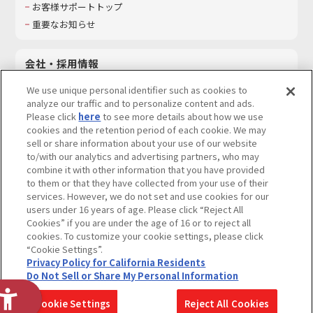
お客様サポートトップ
重要なお知らせ
会社・採用情報
会社情報
We use unique personal identifier such as cookies to
採用情報
analyze our traffic and to personalize content and ads.
Please click
here
to see more details about how we use
サステナビリティ
cookies and the retention period of each cookie. We may
お問い合わせ
sell or share information about your use of our website
to/with our analytics and advertising partners, who may
combine it with other information that you have provided
to them or that they have collected from your use of their
services. However, we do not set and use cookies for our
ウェブサイトご利用条件
ソーシャルメディアポリシー
users under 16 years of age. Please click “Reject All
個人情報及び特定個人情報等の取り扱いに関する保護方針
Cookies” if you are under the age of 16 or to reject all
cookies. To customize your cookie settings, please click
Do Not Sell or Share My Personal Information
著作権・商標について
“Cookie Settings”.
Privacy Policy for California Residents
カスタマーハラスメントに対する基本的な対応方針
Do Not Sell or Share My Personal Information
コピーライト一覧を表示する
Cookie Settings
Reject All Cookies