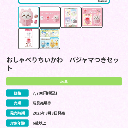
おしゃべりちいかわ パジャマつきセッ
ト
玩具
価格
7,700
円(税込)
売場
玩具売場等
発売時期
2026
年
8
月
8
日
発売
対象年齢
6歳以上