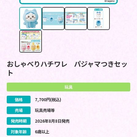
おしゃべりハチワレ パジャマつきセッ
ト
玩具
価格
7,700
円(税込)
売場
玩具売場等
発売時期
2026
年
8
月
8
日
発売
対象年齢
6歳以上