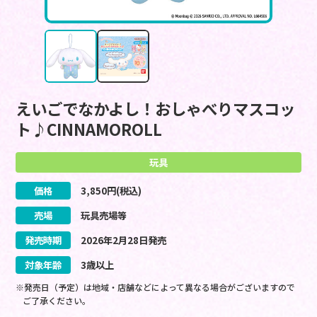
えいごでなかよし！おしゃべりマスコッ
ト♪CINNAMOROLL
玩具
価格
3,850
円(税込)
売場
玩具売場等
発売時期
2026
年
2
月
28
日
発売
対象年齢
3歳以上
※発売日（予定）は地域・店舗などによって異なる場合がございますので
ご了承ください。