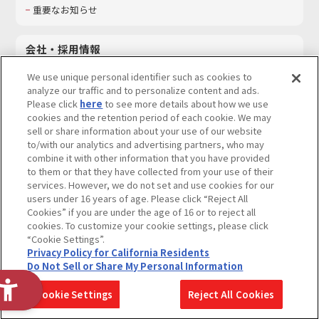
重要なお知らせ
会社・採用情報
会社情報
We use unique personal identifier such as cookies to
採用情報
analyze our traffic and to personalize content and ads.
Please click
here
to see more details about how we use
サステナビリティ
cookies and the retention period of each cookie. We may
お問い合わせ
sell or share information about your use of our website
to/with our analytics and advertising partners, who may
combine it with other information that you have provided
to them or that they have collected from your use of their
services. However, we do not set and use cookies for our
ウェブサイトご利用条件
ソーシャルメディアポリシー
users under 16 years of age. Please click “Reject All
個人情報及び特定個人情報等の取り扱いに関する保護方針
Cookies” if you are under the age of 16 or to reject all
cookies. To customize your cookie settings, please click
Do Not Sell or Share My Personal Information
著作権・商標について
“Cookie Settings”.
Privacy Policy for California Residents
カスタマーハラスメントに対する基本的な対応方針
Do Not Sell or Share My Personal Information
コピーライト一覧を表示する
Cookie Settings
Reject All Cookies