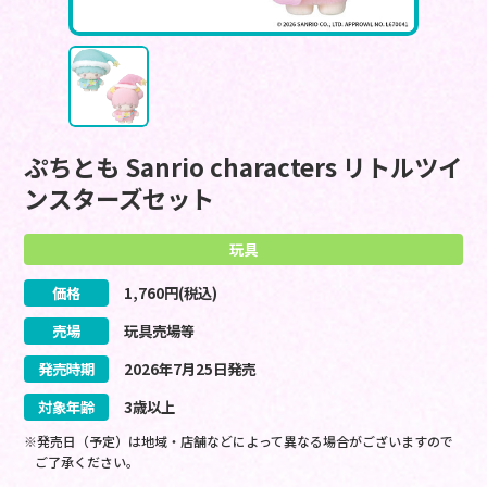
ぷちとも Sanrio characters リトルツイ
ンスターズセット
玩具
価格
1,760
円(税込)
売場
玩具売場等
発売時期
2026
年
7
月
25
日
発売
対象年齢
3歳以上
※発売日（予定）は地域・店舗などによって異なる場合がございますので
ご了承ください。