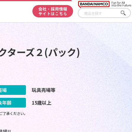
会社・採用情報
サイトはこちら
さが
す
クターズ２(パック)
売場
玩具売場等
象年齢
15歳以上
ご了承ください。
場!!