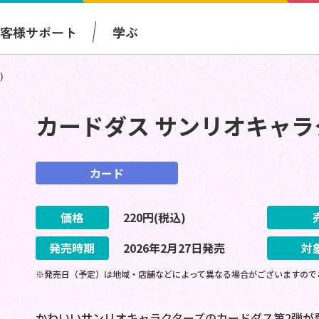
お客様サポート
学ぶ
)
カードダス サンリオキャラ
カード
価格
220
円(税込)
発売時期
2026
年
2
月
27
日
発売
対
※発売日（予定）は地域・店舗などによって異なる場合がございますので
かわいいサンリオキャラクターズのカードダス第2弾が登