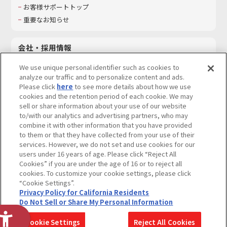
お客様サポートトップ
重要なお知らせ
会社・採用情報
会社情報
We use unique personal identifier such as cookies to
採用情報
analyze our traffic and to personalize content and ads.
Please click
here
to see more details about how we use
サステナビリティ
cookies and the retention period of each cookie. We may
お問い合わせ
sell or share information about your use of our website
to/with our analytics and advertising partners, who may
combine it with other information that you have provided
to them or that they have collected from your use of their
services. However, we do not set and use cookies for our
ウェブサイトご利用条件
ソーシャルメディアポリシー
users under 16 years of age. Please click “Reject All
個人情報及び特定個人情報等の取り扱いに関する保護方針
Cookies” if you are under the age of 16 or to reject all
cookies. To customize your cookie settings, please click
Do Not Sell or Share My Personal Information
著作権・商標について
“Cookie Settings”.
Privacy Policy for California Residents
カスタマーハラスメントに対する基本的な対応方針
Do Not Sell or Share My Personal Information
コピーライト一覧を表示する
Cookie Settings
Reject All Cookies