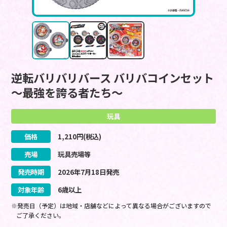
逆転バリバリバース バリバコインセット
～最強を誇る者たち～
玩具
価格
1,210
円(税込)
売場
玩具売場等
発売時期
2026
年
7
月
18
日
発売
対象年齢
6歳以上
※発売日（予定）は地域・店舗などによって異なる場合がございますので
ご了承ください。