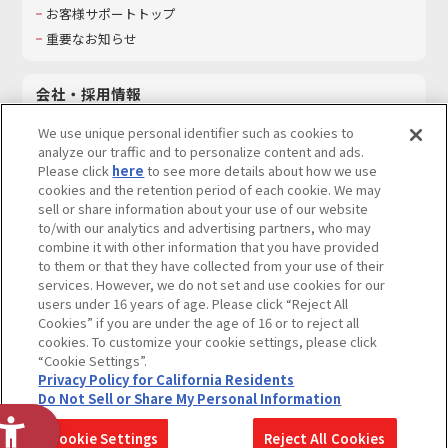
お客様サポートトップ
重要なお知らせ
会社・採用情報
会社情報
We use unique personal identifier such as cookies to
採用情報
analyze our traffic and to personalize content and ads.
Please click
here
to see more details about how we use
サステナビリティ
cookies and the retention period of each cookie. We may
お問い合わせ
sell or share information about your use of our website
to/with our analytics and advertising partners, who may
combine it with other information that you have provided
to them or that they have collected from your use of their
services. However, we do not set and use cookies for our
ウェブサイトご利用条件
ソーシャルメディアポリシー
users under 16 years of age. Please click “Reject All
個人情報及び特定個人情報等の取り扱いに関する保護方針
Cookies” if you are under the age of 16 or to reject all
cookies. To customize your cookie settings, please click
Do Not Sell or Share My Personal Information
著作権・商標について
“Cookie Settings”.
Privacy Policy for California Residents
カスタマーハラスメントに対する基本的な対応方針
Do Not Sell or Share My Personal Information
コピーライト一覧を表示する
Cookie Settings
Reject All Cookies