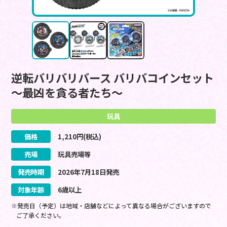
逆転バリバリバース バリバコインセット
～最凶を貪る者たち～
玩具
価格
1,210
円(税込)
売場
玩具売場等
発売時期
2026
年
7
月
18
日
発売
対象年齢
6歳以上
※発売日（予定）は地域・店舗などによって異なる場合がございますので
ご了承ください。