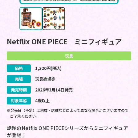
Netflix ONE PIECE ミニフィギュア
玩具
価格
1,320
円(税込)
売場
玩具売場等
発売時期
2026
年
3
月
14
日
発売
対象年齢
4歳以上
※発売日（予定）は地域・店舗などによって異なる場合がございますので
ご了承ください。
話題のNetflix ONE PIECEシリーズからミニフィギュア
が登場！