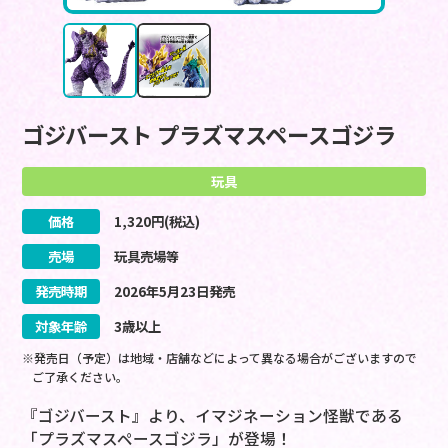
ゴジバースト プラズマスペースゴジラ
玩具
価格
1,320
円(税込)
売場
玩具売場等
発売時期
2026
年
5
月
23
日
発売
対象年齢
3歳以上
※発売日（予定）は地域・店舗などによって異なる場合がございますので
ご了承ください。
『ゴジバースト』より、イマジネーション怪獣である
「プラズマスペースゴジラ」が登場！