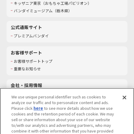
キッザニア東京（おもちゃ工場パビリオン）​
バンダイミュージアム（栃木県）
公式通販サイト
プレミアムバンダイ
お客様サポート
お客様サポートトップ
重要なお知らせ
会社・採用情報
会社情報
We use unique personal identifier such as cookies to
採用情報
analyze our traffic and to personalize content and ads.
Please click
here
to see more details about how we use
サステナビリティ
cookies and the retention period of each cookie. We may
お問い合わせ
sell or share information about your use of our website
to/with our analytics and advertising partners, who may
combine it with other information that you have provided