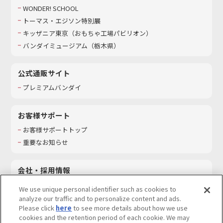
WONDER! SCHOOL
トーマス・エジソン特別展
キッザニア東京（おもちゃ工場パビリオン）​
バンダイミュージアム（栃木県）
公式通販サイト
プレミアムバンダイ
お客様サポート
お客様サポートトップ
重要なお知らせ
会社・採用情報
会社情報
We use unique personal identifier such as cookies to
採用情報
analyze our traffic and to personalize content and ads.
Please click
here
to see more details about how we use
サステナビリティ
cookies and the retention period of each cookie. We may
お問い合わせ