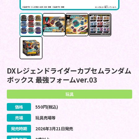
DXレジェンドライダーカプセムランダム
ボックス 最強フォームver.03
玩具
価格
550
円(税込)
売場
玩具売場等
発売時期
2026
年
3
月
21
日
発売