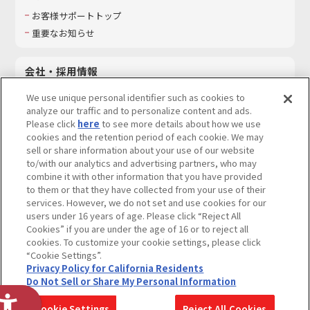
お客様サポートトップ
重要なお知らせ
会社・採用情報
会社情報
We use unique personal identifier such as cookies to
採用情報
analyze our traffic and to personalize content and ads.
Please click
here
to see more details about how we use
サステナビリティ
cookies and the retention period of each cookie. We may
お問い合わせ
sell or share information about your use of our website
to/with our analytics and advertising partners, who may
combine it with other information that you have provided
to them or that they have collected from your use of their
services. However, we do not set and use cookies for our
ウェブサイトご利用条件
ソーシャルメディアポリシー
users under 16 years of age. Please click “Reject All
個人情報及び特定個人情報等の取り扱いに関する保護方針
Cookies” if you are under the age of 16 or to reject all
cookies. To customize your cookie settings, please click
Do Not Sell or Share My Personal Information
著作権・商標について
“Cookie Settings”.
Privacy Policy for California Residents
カスタマーハラスメントに対する基本的な対応方針
Do Not Sell or Share My Personal Information
コピーライト一覧を表示する
Cookie Settings
Reject All Cookies