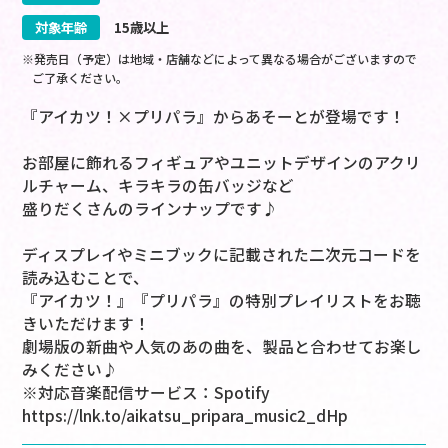
対象年齢
15歳以上
※発売日（予定）は地域・店舗などによって異なる場合がございますので
ご了承ください。
『アイカツ！×プリパラ』からあそーとが登場です！
お部屋に飾れるフィギュアやユニットデザインのアクリ
ルチャーム、キラキラの缶バッジなど
盛りだくさんのラインナップです♪
ディスプレイやミニブックに記載された二次元コードを
読み込むことで、
『アイカツ！』『プリパラ』の特別プレイリストをお聴
きいただけます！
劇場版の新曲や人気のあの曲を、製品と合わせてお楽し
みください♪
※対応音楽配信サービス：Spotify
https://lnk.to/aikatsu_pripara_music2_dHp