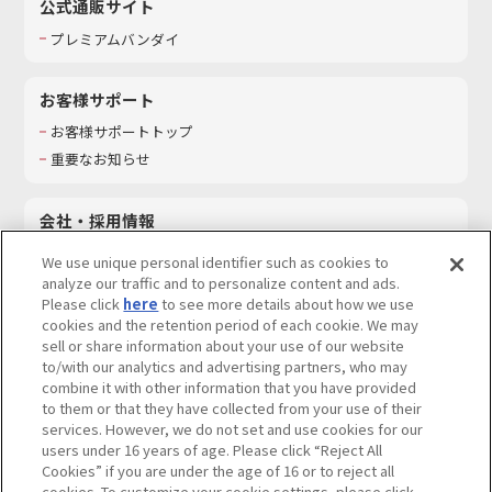
公式通販サイト
プレミアムバンダイ
お客様サポート
お客様サポートトップ
重要なお知らせ
会社・採用情報
会社情報
We use unique personal identifier such as cookies to
採用情報
analyze our traffic and to personalize content and ads.
Please click
here
to see more details about how we use
サステナビリティ
cookies and the retention period of each cookie. We may
お問い合わせ
sell or share information about your use of our website
to/with our analytics and advertising partners, who may
combine it with other information that you have provided
to them or that they have collected from your use of their
services. However, we do not set and use cookies for our
ウェブサイトご利用条件
ソーシャルメディアポリシー
users under 16 years of age. Please click “Reject All
個人情報及び特定個人情報等の取り扱いに関する保護方針
Cookies” if you are under the age of 16 or to reject all
cookies. To customize your cookie settings, please click