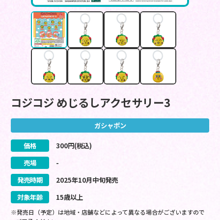
コジコジ めじるしアクセサリー3
ガシャポン
価格
300
円(税込)
売場
-
発売時期
2025
年
10
月
中旬
発売
対象年齢
15歳以上
※発売日（予定）は地域・店舗などによって異なる場合がございますので