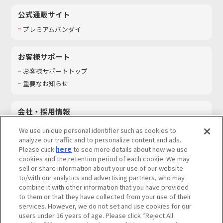
公式通販サイト
プレミアムバンダイ
お客様サポート
お客様サポートトップ
重要なお知らせ
会社・採用情報
会社情報
We use unique personal identifier such as cookies to
採用情報
analyze our traffic and to personalize content and ads.
Please click
here
to see more details about how we use
サステナビリティ
cookies and the retention period of each cookie. We may
お問い合わせ
sell or share information about your use of our website
to/with our analytics and advertising partners, who may
combine it with other information that you have provided
to them or that they have collected from your use of their
services. However, we do not set and use cookies for our
ウェブサイトご利用条件
ソーシャルメディアポリシー
users under 16 years of age. Please click “Reject All
個人情報及び特定個人情報等の取り扱いに関する保護方針