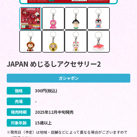
JAPAN めじるしアクセサリー2
ガシャポン
価格
300
円(税込)
売場
-
発売時期
2025
年
12
月
中旬
発売
対象年齢
15歳以上
※発売日（予定）は地域・店舗などによって異なる場合がございますので