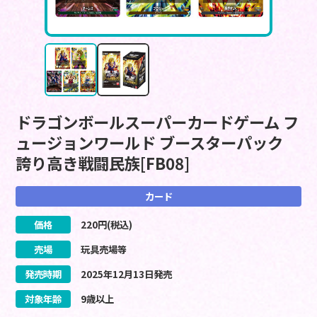
ドラゴンボールスーパーカードゲーム フ
ュージョンワールド ブースターパック
誇り高き戦闘民族[FB08]
カード
価格
220
円(税込)
売場
玩具売場等
発売時期
2025
年
12
月
13
日
発売
対象年齢
9歳以上