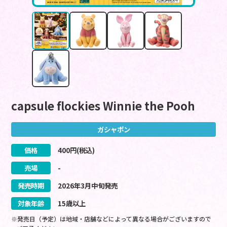
capsule flockies Winnie the Pooh
ガシャポン
価格
400
円(税込)
売場
-
発売時期
2026
年
3
月
中旬
発売
対象年齢
15歳以上
※発売日（予定）は地域・店舗などによって異なる場合がございますので