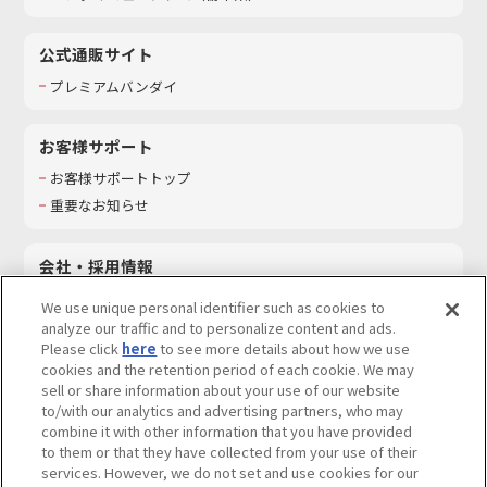
公式通販サイト
プレミアムバンダイ
お客様サポート
お客様サポートトップ
重要なお知らせ
会社・採用情報
会社情報
We use unique personal identifier such as cookies to
採用情報
analyze our traffic and to personalize content and ads.
Please click
here
to see more details about how we use
サステナビリティ
cookies and the retention period of each cookie. We may
お問い合わせ
sell or share information about your use of our website
to/with our analytics and advertising partners, who may
combine it with other information that you have provided
to them or that they have collected from your use of their
services. However, we do not set and use cookies for our
ウェブサイトご利用条件
ソーシャルメディアポリシー