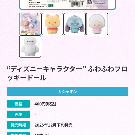
“ディズニーキャラクター” ふわふわフロ
ッキードール
ガシャポン
価格
400
円(税込)
売場
-
発売時期
2025
年
12
月
下旬
発売