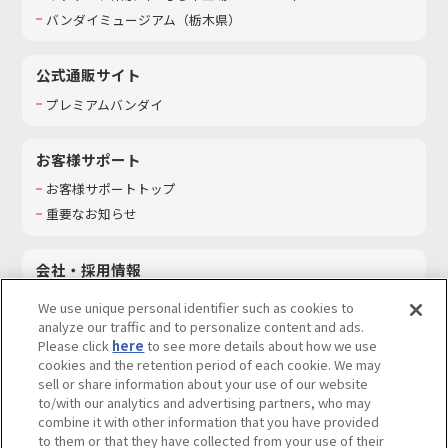
バンダイミュージアム（栃木県）
公式通販サイト
プレミアムバンダイ
お客様サポート
お客様サポートトップ
重要なお知らせ
会社・採用情報
会社情報
We use unique personal identifier such as cookies to
採用情報
analyze our traffic and to personalize content and ads.
Please click
here
to see more details about how we use
サステナビリティ
cookies and the retention period of each cookie. We may
お問い合わせ
sell or share information about your use of our website
to/with our analytics and advertising partners, who may
combine it with other information that you have provided
to them or that they have collected from your use of their