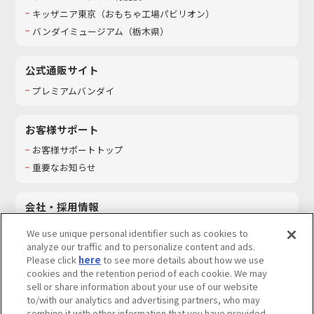
キッザニア東京（おもちゃ工場パビリオン）​
バンダイミュージアム（栃木県）
公式通販サイト
プレミアムバンダイ
お客様サポート
お客様サポートトップ
重要なお知らせ
会社・採用情報
会社情報
We use unique personal identifier such as cookies to
採用情報
analyze our traffic and to personalize content and ads.
Please click
here
to see more details about how we use
サステナビリティ
cookies and the retention period of each cookie. We may
お問い合わせ
sell or share information about your use of our website
to/with our analytics and advertising partners, who may
combine it with other information that you have provided