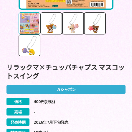
リラックマ×チュッパチャプス マスコッ
トスイング
ガシャポン
価格
400
円(税込)
売場
-
発売時期
2026
年
7
月
下旬
発売