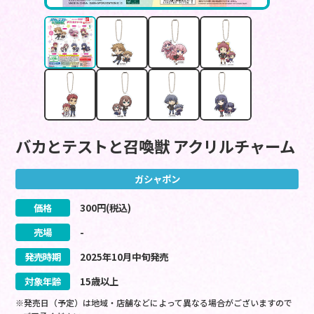
バカとテストと召喚獣 アクリルチャーム
ガシャポン
価格
300
円(税込)
売場
-
発売時期
2025
年
10
月
中旬
発売
対象年齢
15歳以上
※発売日（予定）は地域・店舗などによって異なる場合がございますので