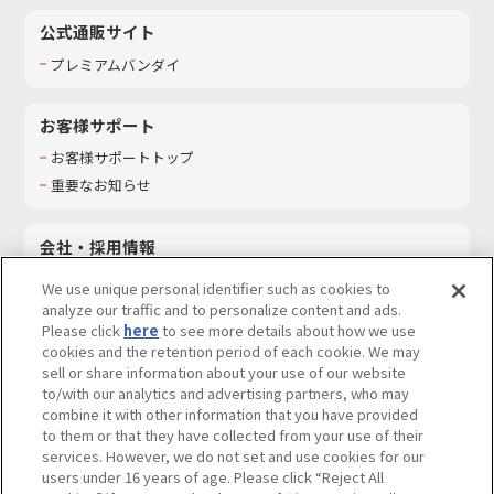
公式通販サイト
プレミアムバンダイ
お客様サポート
お客様サポートトップ
重要なお知らせ
会社・採用情報
会社情報
We use unique personal identifier such as cookies to
採用情報
analyze our traffic and to personalize content and ads.
Please click
here
to see more details about how we use
サステナビリティ
cookies and the retention period of each cookie. We may
お問い合わせ
sell or share information about your use of our website
to/with our analytics and advertising partners, who may
combine it with other information that you have provided
to them or that they have collected from your use of their
services. However, we do not set and use cookies for our
ウェブサイトご利用条件
ソーシャルメディアポリシー
users under 16 years of age. Please click “Reject All
個人情報及び特定個人情報等の取り扱いに関する保護方針