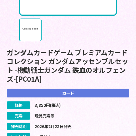
ガンダムカードゲーム プレミアムカード
コレクション ガンダムアッセンブルセッ
ト -機動戦士ガンダム 鉄血のオルフェン
ズ-[PC01A]
カード
価格
3,850
円(税込)
売場
玩具売場等
発売時期
2026
年
2
月
28
日
発売