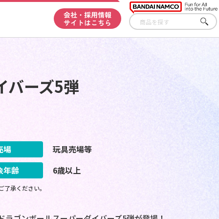
会社・採用情報
サイトはこちら
さが
す
イバーズ5弾
売場
玩具売場等
象年齢
6歳以上
ご了承ください。
ドラゴンボールスーパーダイバーズ5弾が登場！