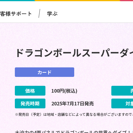
お客様サポート
学ぶ
ドラゴンボールスーパーダ
カード
価格
100
円(税込)
発売時期
2025
年
7
月
17
日
発売
対
※発売日（予定）は地域・店舗などによって異なる場合がございますので
大迫力の4面パネルでドラゴンボールの世界へダイブ！