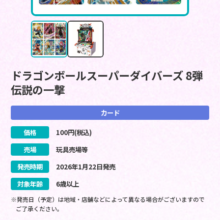
ドラゴンボールスーパーダイバーズ 8弾
伝説の一撃
カード
価格
100
円(税込)
売場
玩具売場等
発売時期
2026
年
1
月
22
日
発売
対象年齢
6歳以上
※発売日（予定）は地域・店舗などによって異なる場合がございますので
ご了承ください。