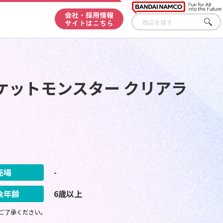
会社・採用情報
サイトはこちら
さが
す
ケットモンスター クリアラ
売場
-
象年齢
6歳以上
ご了承ください。