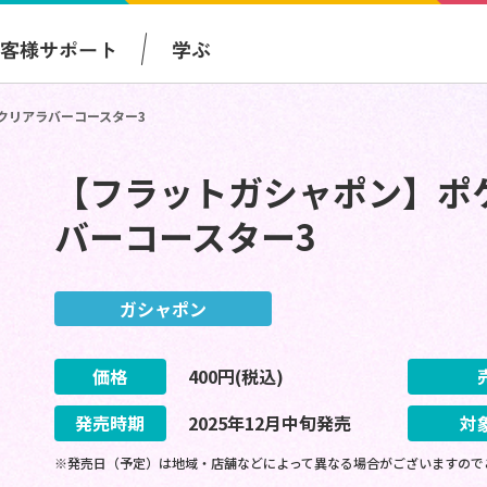
お客様サポート
学ぶ
クリアラバーコースター3
【フラットガシャポン】ポ
バーコースター3
ガシャポン
価格
400
円(税込)
発売時期
2025
年
12
月
中旬
発売
対
※発売日（予定）は地域・店舗などによって異なる場合がございますので