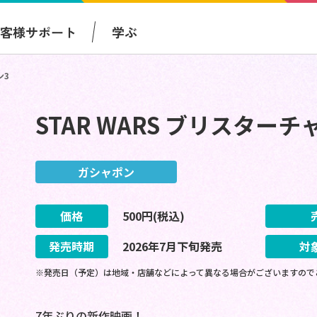
お客様サポート
学ぶ
ン3
STAR WARS ブリスター
ガシャポン
価格
500
円(税込)
発売時期
2026
年
7
月
下旬
発売
対
※発売日（予定）は地域・店舗などによって異なる場合がございますので
7年ぶりの新作映画！