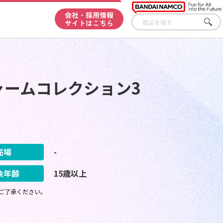
会社・採用情報
サイトはこちら
さが
す
チャームコレクション3
売場
-
象年齢
15歳以上
ご了承ください。