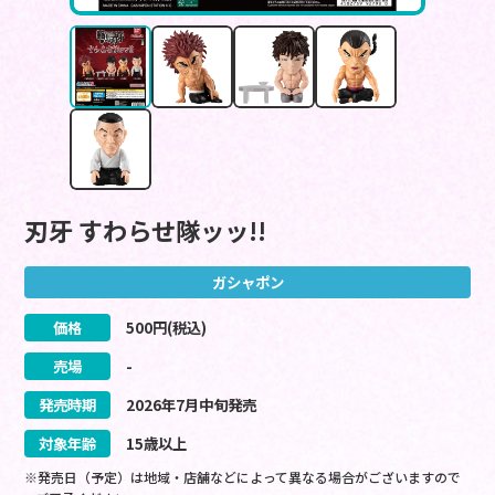
刃牙 すわらせ隊ッッ!!
ガシャポン
価格
500
円(税込)
売場
-
発売時期
2026
年
7
月
中旬
発売
対象年齢
15歳以上
※発売日（予定）は地域・店舗などによって異なる場合がございますので