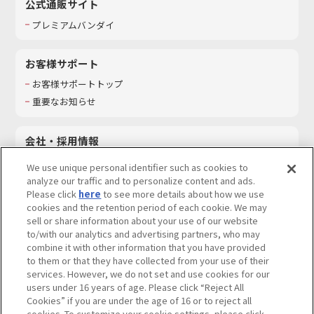
公式通販サイト
プレミアムバンダイ
お客様サポート
お客様サポートトップ
重要なお知らせ
会社・採用情報
会社情報
We use unique personal identifier such as cookies to
採用情報
analyze our traffic and to personalize content and ads.
Please click
here
to see more details about how we use
サステナビリティ
cookies and the retention period of each cookie. We may
お問い合わせ
sell or share information about your use of our website
to/with our analytics and advertising partners, who may
combine it with other information that you have provided
to them or that they have collected from your use of their
services. However, we do not set and use cookies for our
ウェブサイトご利用条件
ソーシャルメディアポリシー
users under 16 years of age. Please click “Reject All
個人情報及び特定個人情報等の取り扱いに関する保護方針
Cookies” if you are under the age of 16 or to reject all
cookies. To customize your cookie settings, please click