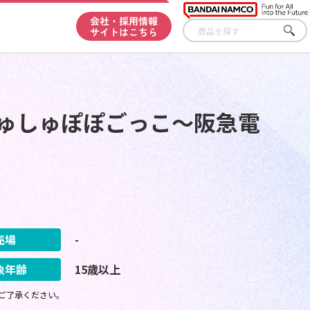
会社・採用情報
サイトはこちら
さが
す
しゅしゅぽぽごっこ～阪急電
売場
-
象年齢
15歳以上
ご了承ください。