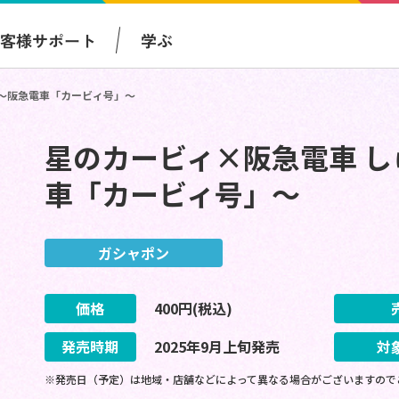
お客様サポート
学ぶ
～阪急電車「カービィ号」～
星のカービィ×阪急電車 
車「カービィ号」～
ガシャポン
価格
400
円(税込)
発売時期
2025
年
9
月
上旬
発売
対
※発売日（予定）は地域・店舗などによって異なる場合がございますので