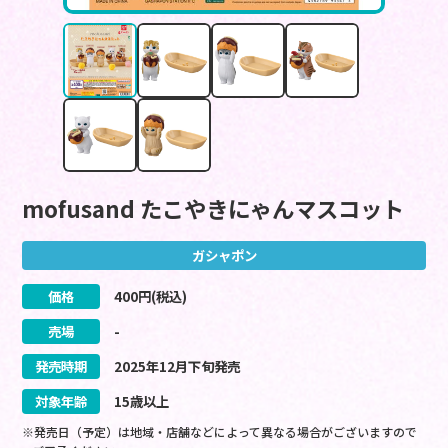
mofusand たこやきにゃんマスコット
ガシャポン
価格
400
円(税込)
売場
-
発売時期
2025
年
12
月
下旬
発売
対象年齢
15歳以上
※発売日（予定）は地域・店舗などによって異なる場合がございますので