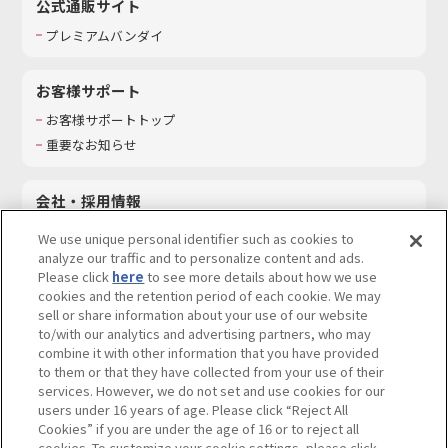
公式通販サイト
プレミアムバンダイ
お客様サポート
お客様サポートトップ
重要なお知らせ
会社・採用情報
会社情報
We use unique personal identifier such as cookies to
採用情報
analyze our traffic and to personalize content and ads.
Please click
here
to see more details about how we use
サステナビリティ
cookies and the retention period of each cookie. We may
お問い合わせ
sell or share information about your use of our website
to/with our analytics and advertising partners, who may
combine it with other information that you have provided
to them or that they have collected from your use of their
services. However, we do not set and use cookies for our
ウェブサイトご利用条件
ソーシャルメディアポリシー
users under 16 years of age. Please click “Reject All
個人情報及び特定個人情報等の取り扱いに関する保護方針
Cookies” if you are under the age of 16 or to reject all
cookies. To customize your cookie settings, please click