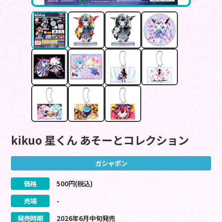
kikuo 星くん あそーとコレクション
ガシャポン
価格
500
円(税込)
売場
-
発売時期
2026
年
6
月
中旬
発売