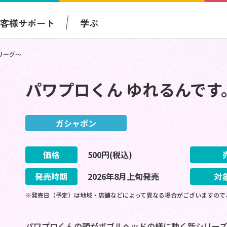
お客様サポート
学ぶ
リーグ～
パワプロくん ゆれるんで
ガシャポン
価格
500
円(税込)
発売時期
2026
年
8
月
上旬
発売
対
※発売日（予定）は地域・店舗などによって異なる場合がございますので
パワプロくんの頭がボブルヘッドの様に動く新シリーズ