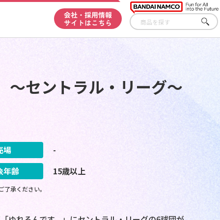
会社・採用情報
サイトはこちら
さが
す
す。～セントラル・リーグ～
売場
-
象年齢
15歳以上
ご了承ください。
「ゆれるんです。」にセントラル・リーグの6球団が