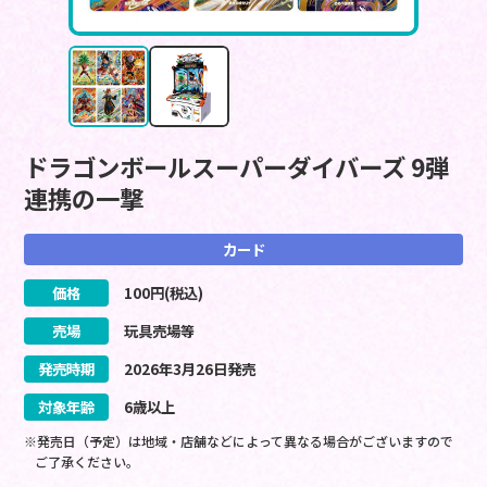
ドラゴンボールスーパーダイバーズ 9弾
連携の一撃
カード
価格
100
円(税込)
売場
玩具売場等
発売時期
2026
年
3
月
26
日
発売
対象年齢
6歳以上
※発売日（予定）は地域・店舗などによって異なる場合がございますので
ご了承ください。