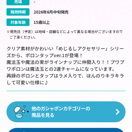
売場
-
発売時期
2026
年
6
月
中旬
発売
対象年齢
15歳以上
※発売日（予定）は地域・店舗などによって異なる場合がございますので
ご了承ください。
クリア素材がかわいい「めじるしアクセサリー」シリー
ズから、ポロンタップver.1が登場！
魔法玉や魔法の実がラインナップに仲間入り！！プワプ
ワポロンは魔法玉との2連チャームになっています。
再録のポロンとタップはラメ入りで、ほんのりキラキラ
して可愛い仕様に♪