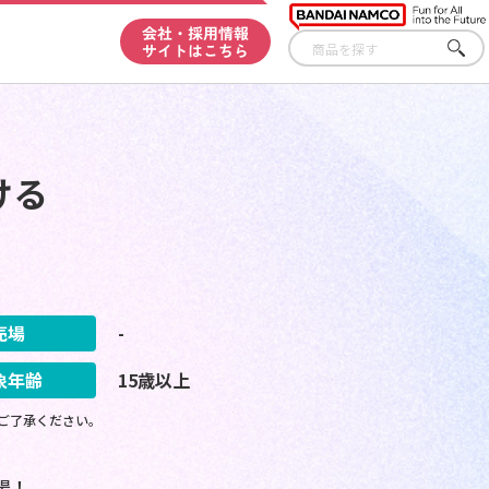
会社・採用情報
サイトはこちら
さが
す
ける
売場
-
象年齢
15歳以上
ご了承ください。
場！