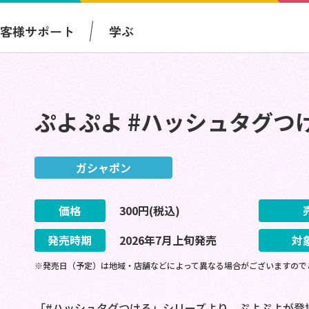
お客様サポート
学ぶ
ぷよぷよ #ハッシュタグつ
ガシャポン
価格
300
円(税込)
発売時期
2026
年
7
月
上旬
発売
対
※発売日（予定）は地域・店舗などによって異なる場合がございますので
「#ハッシュタグつける」シリーズより、ぷよぷよが登