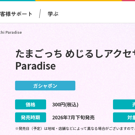
お客様サポート
学ぶ
 Paradise
たまごっち めじるしアクセサリー
Paradise
ガシャポン
価格
300
円(税込)
発売時期
2026
年
7
月
下旬
発売
対
※発売日（予定）は地域・店舗などによって異なる場合がございますので