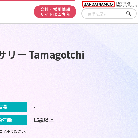
会社・採用情報
サイトはこちら
さが
す
 Tamagotchi
売場
-
象年齢
15歳以上
ご了承ください。