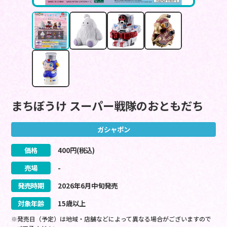
まちぼうけ スーパー戦隊のおともだち
ガシャポン
価格
400
円(税込)
売場
-
発売時期
2026
年
6
月
中旬
発売
対象年齢
15歳以上
※発売日（予定）は地域・店舗などによって異なる場合がございますので