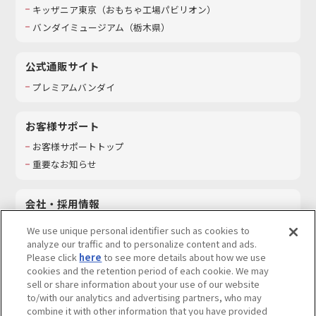
キッザニア東京（おもちゃ工場パビリオン）​
バンダイミュージアム（栃木県）
公式通販サイト
プレミアムバンダイ
お客様サポート
お客様サポートトップ
重要なお知らせ
会社・採用情報
会社情報
We use unique personal identifier such as cookies to
採用情報
analyze our traffic and to personalize content and ads.
Please click
here
to see more details about how we use
サステナビリティ
cookies and the retention period of each cookie. We may
お問い合わせ
sell or share information about your use of our website
to/with our analytics and advertising partners, who may
combine it with other information that you have provided