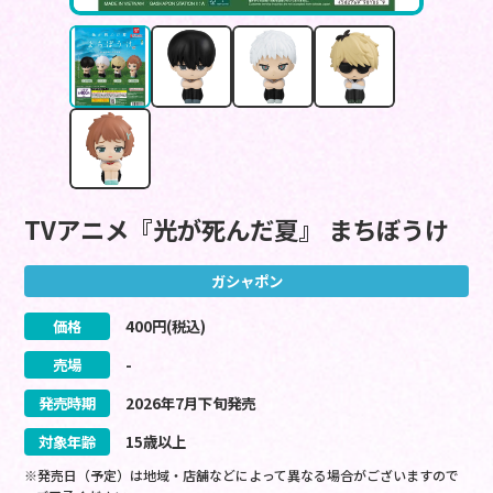
TVアニメ『光が死んだ夏』 まちぼうけ
ガシャポン
価格
400
円(税込)
売場
-
発売時期
2026
年
7
月
下旬
発売
対象年齢
15歳以上
※発売日（予定）は地域・店舗などによって異なる場合がございますので