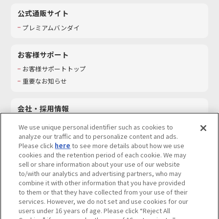
公式通販サイト
プレミアムバンダイ
お客様サポート
お客様サポートトップ
重要なお知らせ
会社・採用情報
会社情報
We use unique personal identifier such as cookies to
採用情報
analyze our traffic and to personalize content and ads.
Please click
here
to see more details about how we use
サステナビリティ
cookies and the retention period of each cookie. We may
お問い合わせ
sell or share information about your use of our website
to/with our analytics and advertising partners, who may
combine it with other information that you have provided
to them or that they have collected from your use of their
services. However, we do not set and use cookies for our
ウェブサイトご利用条件
ソーシャルメディアポリシー
users under 16 years of age. Please click “Reject All
個人情報及び特定個人情報等の取り扱いに関する保護方針