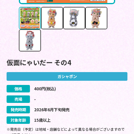
仮面にゃいだー その4
ガシャポン
価格
400
円(税込)
売場
-
発売時期
2026
年
6
月
下旬
発売
対象年齢
15歳以上
※発売日（予定）は地域・店舗などによって異なる場合がございますので