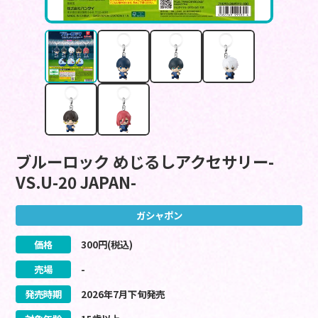
ブルーロック めじるしアクセサリー-
VS.U-20 JAPAN-
ガシャポン
価格
300
円(税込)
売場
-
発売時期
2026
年
7
月
下旬
発売