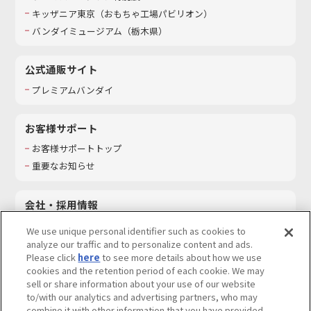
キッザニア東京（おもちゃ工場パビリオン）​
バンダイミュージアム（栃木県）
公式通販サイト
プレミアムバンダイ
お客様サポート
お客様サポートトップ
重要なお知らせ
会社・採用情報
会社情報
We use unique personal identifier such as cookies to
採用情報
analyze our traffic and to personalize content and ads.
Please click
here
to see more details about how we use
サステナビリティ
cookies and the retention period of each cookie. We may
お問い合わせ
sell or share information about your use of our website
to/with our analytics and advertising partners, who may
combine it with other information that you have provided