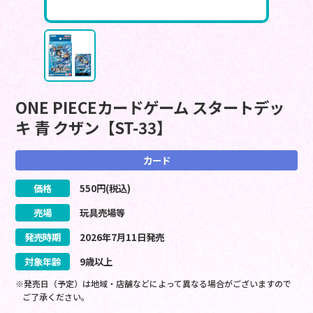
ONE PIECEカードゲーム スタートデッ
キ 青 クザン【ST-33】
カード
価格
550
円(税込)
売場
玩具売場等
発売時期
2026
年
7
月
11
日
発売
対象年齢
9歳以上
※発売日（予定）は地域・店舗などによって異なる場合がございますので
ご了承ください。