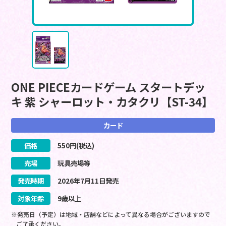
ONE PIECEカードゲーム スタートデッ
キ 紫 シャーロット・カタクリ【ST-34】
カード
価格
550
円(税込)
売場
玩具売場等
発売時期
2026
年
7
月
11
日
発売
対象年齢
9歳以上
※発売日（予定）は地域・店舗などによって異なる場合がございますので
ご了承ください。