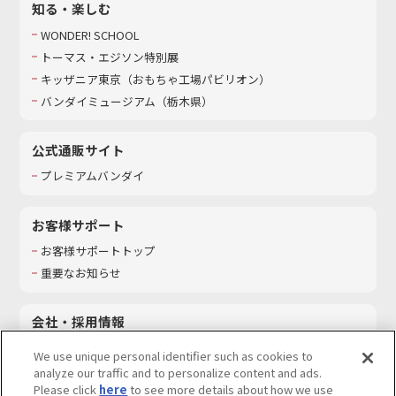
知る・楽しむ
WONDER! SCHOOL
トーマス・エジソン特別展
キッザニア東京（おもちゃ工場パビリオン）​
バンダイミュージアム（栃木県）
公式通販サイト
プレミアムバンダイ
お客様サポート
お客様サポートトップ
重要なお知らせ
会社・採用情報
会社情報
We use unique personal identifier such as cookies to
採用情報
analyze our traffic and to personalize content and ads.
Please click
here
to see more details about how we use
サステナビリティ