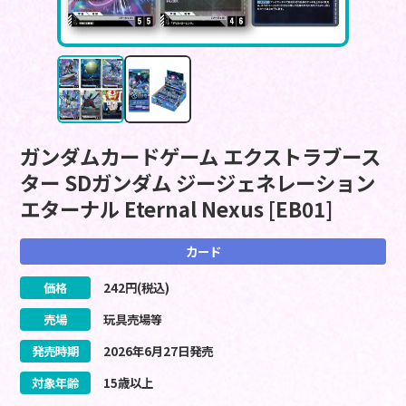
ガンダムカードゲーム エクストラブース
ター SDガンダム ジージェネレーション
エターナル Eternal Nexus [EB01]
カード
価格
242
円(税込)
売場
玩具売場等
発売時期
2026
年
6
月
27
日
発売
対象年齢
15歳以上