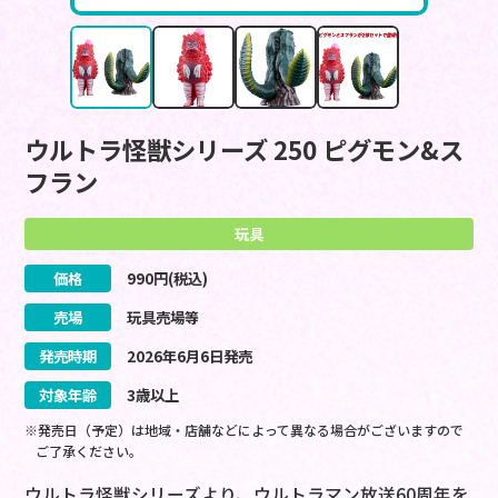
ウルトラ怪獣シリーズ 250 ピグモン&ス
フラン
玩具
価格
990
円(税込)
売場
玩具売場等
発売時期
2026
年
6
月
6
日
発売
対象年齢
3歳以上
※発売日（予定）は地域・店舗などによって異なる場合がございますので
ご了承ください。
ウルトラ怪獣シリーズより、ウルトラマン放送60周年を