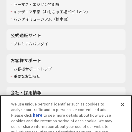
トーマス・エジソン特別展
キッザニア東京（おもちゃ工場パビリオン）​
バンダイミュージアム（栃木県）
公式通販サイト
プレミアムバンダイ
お客様サポート
お客様サポートトップ
重要なお知らせ
会社・採用情報
会社情報
We use unique personal identifier such as cookies to
採用情報
analyze our traffic and to personalize content and ads.
Please click
here
to see more details about how we use
サステナビリティ
cookies and the retention period of each cookie. We may
お問い合わせ
sell or share information about your use of our website
to/with our analytics and advertising partners, who may