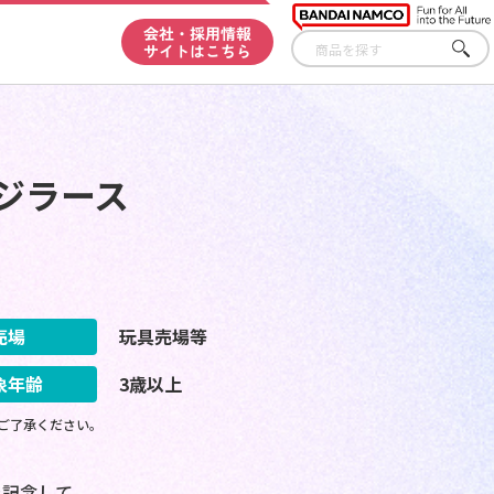
会社・採用情報
サイトはこちら
さが
す
 ジラース
売場
玩具売場等
象年齢
3歳以上
ご了承ください。
を記念して