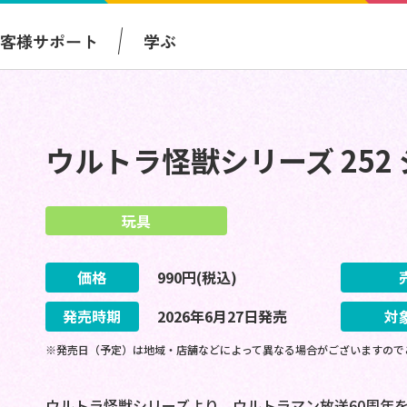
お客様サポート
学ぶ
ウルトラ怪獣シリーズ 252
玩具
価格
990
円(税込)
発売時期
2026
年
6
月
27
日
発売
対
※発売日（予定）は地域・店舗などによって異なる場合がございますので
ウルトラ怪獣シリーズより、ウルトラマン放送60周年