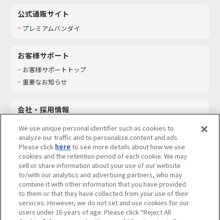
公式通販サイト
プレミアムバンダイ
お客様サポート
お客様サポートトップ
重要なお知らせ
会社・採用情報
会社情報
We use unique personal identifier such as cookies to
採用情報
analyze our traffic and to personalize content and ads.
Please click
here
to see more details about how we use
サステナビリティ
cookies and the retention period of each cookie. We may
お問い合わせ
sell or share information about your use of our website
to/with our analytics and advertising partners, who may
combine it with other information that you have provided
to them or that they have collected from your use of their
services. However, we do not set and use cookies for our
ウェブサイトご利用条件
ソーシャルメディアポリシー
users under 16 years of age. Please click “Reject All
個人情報及び特定個人情報等の取り扱いに関する保護方針