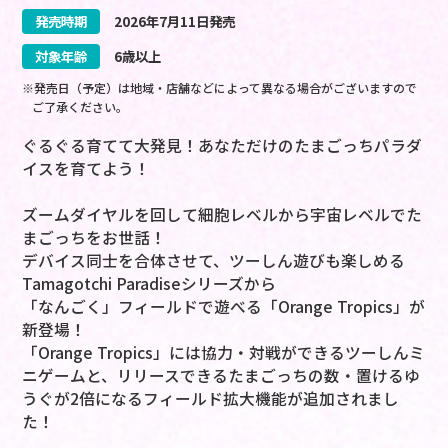
発売時期
2026
年
7
月
11
日
発売
対象年齢
6歳以上
※発売日（予定）は地域・店舗などによって異なる場合がございますので
ご了承ください。
ぐるぐる育てて大発見！あなただけのたまごっちパラダ
イスを育てよう！
ズームダイヤルを回して細胞レベルから宇宙レベルでた
まごっちをお世話！
デバイス同士を合体させて、ツーしん遊びも楽しめる
Tamagotchi Paradiseシリーズから
「なんごく」フィールドで遊べる「Orange Tropics」が
新登場！
「Orange Tropics」には協力・対戦ができるツーしんミ
ニゲームと、リリースできるたまごっちの数・置けるゆ
うぐが2倍になるフィールド拡大機能が追加されまし
た！